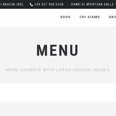
DI RAGUSA (RG)
+39 327 900 5368
ORARI DI APERTURA DALLE 1
SODO
CHI SIAMO
DRI
MENU
MENU EXAMPLE WITH LARGE SQUARE IMAGES